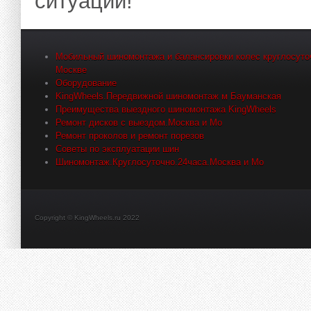
ситуации!
Мобильный шиномонтажа и балансировки колес круглосуто
Москве
Оборудование
KingWheels.Передвижной шиномонтаж м Бауманская
Преимущества выездного шиномонтажа KingWheels
Ремонт дисков с выездом.Москва и Мо
Ремонт проколов и ремонт порезов
Советы по эксплуатации шин
Шиномонтаж.Круглосуточно.24часа.Москва и Мо
Copyright © KingWheels.ru 2022