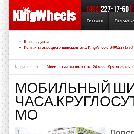
(495)
227-17-60
БЕСПЛАТНО
Главная
Ремонт к
Шины \ Диски
Контакты выездного шиномонтажа KingWheels 84952271760
Kingwheels.ru
Мобильный шиномонтаж 24 часа.Круглосуточно
МОБИЛЬНЫЙ ШИ
ЧАСА.КРУГЛОСУ
МО
Дорог